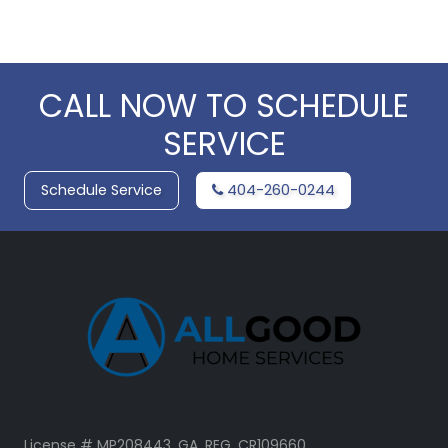
CALL NOW TO SCHEDULE
SERVICE
Schedule Service
404-260-0244
License # MP208443, GA. REG. CR109660